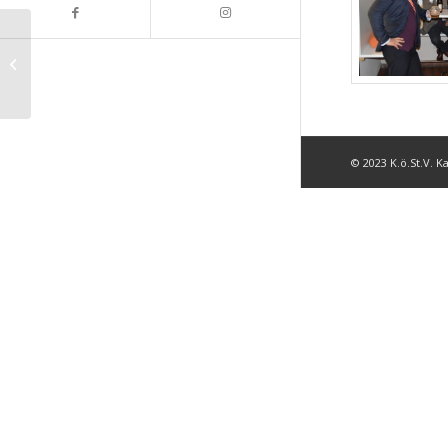
CREOS in Silber für
Bbr. Gringo
© 2023 K.ö.St.V. 