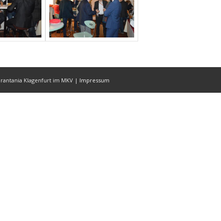
Karantania Klagenfurt im MKV |
Impressum