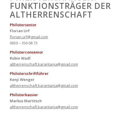
FUNKTIONSTRÄGER DER
ALTHERRENSCHAFT
Philistersenior
Florian Urf
florian.urf@gmail.com
0650 – 356 08 73
Philisterconsenior
Robin Wadl
altherrenschaft.karantania@gmail.com
Philisterschriftführer
Kenji Wenger
altherrenschaft.karantania@gmail.com
Philisterkassier
Markus Martitsch
altherrenschaft.karantania@gmail.com