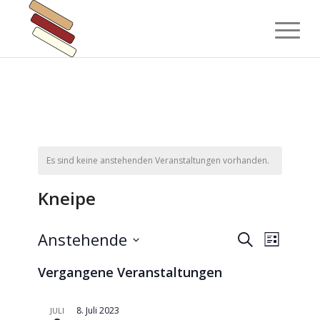
Es sind keine anstehenden Veranstaltungen vorhanden.
Kneipe
Veranst
Verans
Anstehende
Suche
Liste
Ansich
Suche
Datum
Naviga
Vergangene Veranstaltungen
wählen.
und
Ansichte
8. Juli 2023
JULI