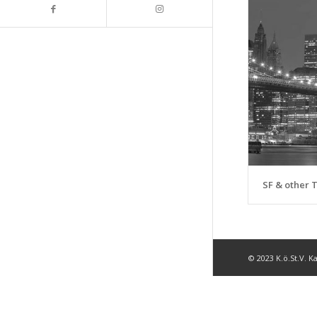
SF & other 
© 2023 K.ö.St.V. 