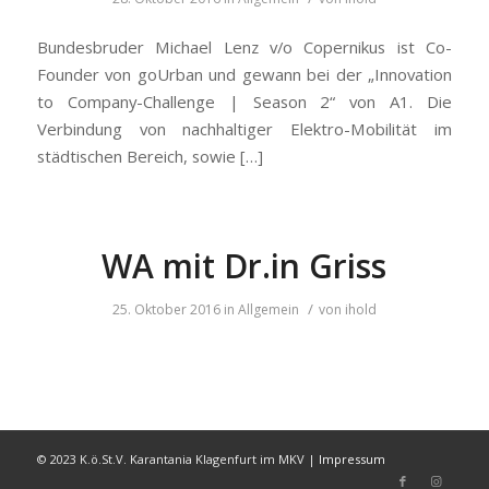
Bundesbruder Michael Lenz v/o Copernikus ist Co-
Founder von goUrban und gewann bei der „Innovation
to Company-Challenge | Season 2“ von A1. Die
Verbindung von nachhaltiger Elektro-Mobilität im
städtischen Bereich, sowie […]
WA mit Dr.in Griss
/
25. Oktober 2016
in
Allgemein
von
ihold
© 2023 K.ö.St.V. Karantania Klagenfurt im MKV |
Impressum